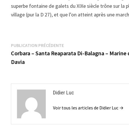
superbe fontaine de galets du XIXe siècle trône sur la p
village (pur la D 27), et que l’on atteint après une marc
Navigation
Publication
PUBLICATION PRÉCÉDENTE
précédente :
Corbara – Santa Reaparata Di-Balagna – Marine 
de
Davia
l’article
Didier Luc
Voir tous les articles de Didier Luc →