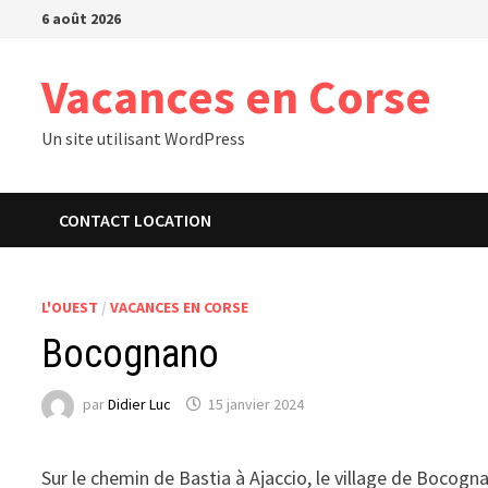
Passer
6 août 2026
au
contenu
Vacances en Corse
Un site utilisant WordPress
CONTACT LOCATION
L'OUEST
/
VACANCES EN CORSE
Bocognano
par
Didier Luc
15 janvier 2024
Sur le chemin de Bastia à Ajaccio, le village de Bocog