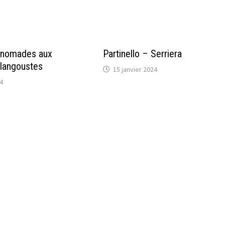
 nomades aux
Partinello – Serriera
langoustes
15 janvier 2024
4